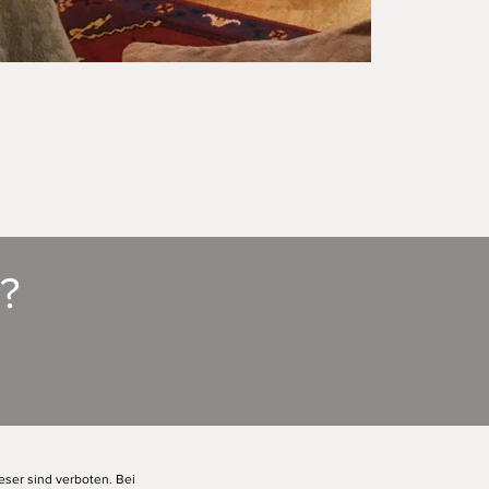
lle Werke
ie
ng dieser
?
eser sind verboten. Bei